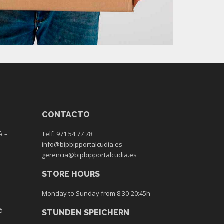
CONTACTO
à –
Telf: 971 54 77 78
info@bipbipportalcudia.es
gerencia@bipbipportalcudia.es
STORE HOURS
Monday to Sunday from 8:30-20:45h
à –
STUNDEN SPEICHERN