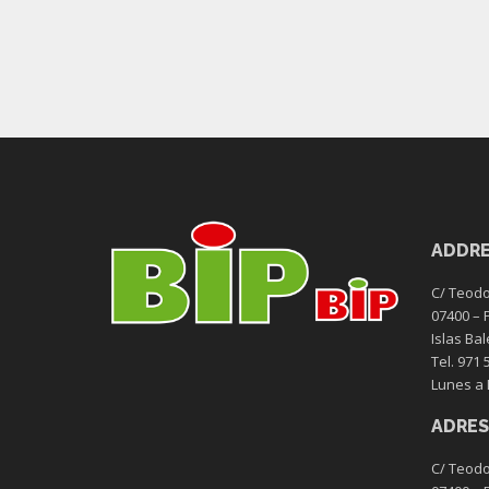
ADDR
C/ Teodo
07400 – 
Islas Ba
Tel. 971 
Lunes a 
ADRES
C/ Teodo