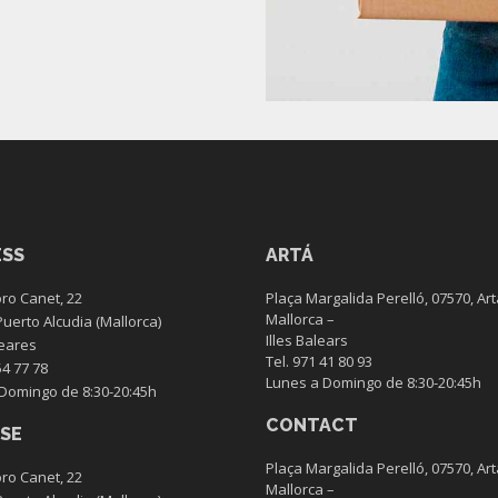
ESS
ARTÁ
ro Canet, 22
Plaça Margalida Perelló, 07570, Art
Mallorca –
Puerto Alcudia (Mallorca)
Illes Balears
leares
Tel. 971 41 80 93
54 77 78
Lunes a Domingo de 8:30-20:45h
Domingo de 8:30-20:45h
CONTACT
SE
Plaça Margalida Perelló, 07570, Art
ro Canet, 22
Mallorca –