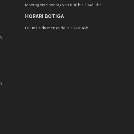
Montag bis Sonntag von 8.30 bis 20.45 Uhr
HORARI BOTIGA
Dilluns a diumenge
de 8
:
30-20
:
45h
à –
à –